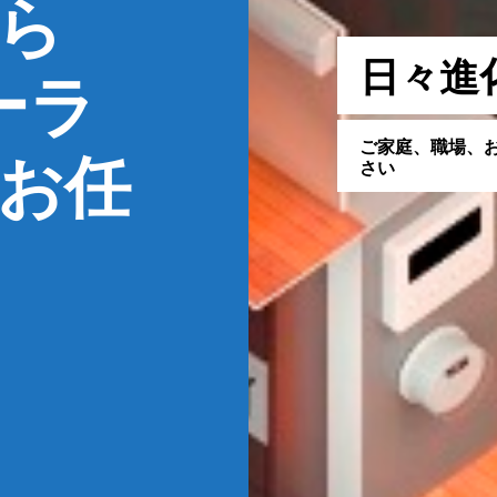
ら
日
々
進
ーラ
ご
家
庭
、
職
場
、
お任
さ
い