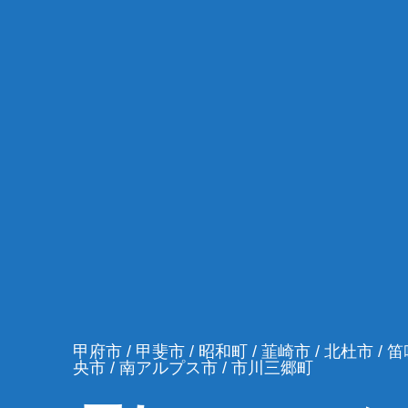
甲府市 / 甲斐市 / 昭和町 / 韮崎市 / 北杜市 / 笛
央市 / 南アルプス市 / 市川三郷町