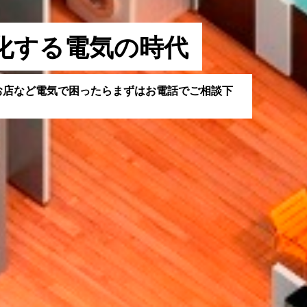
化
す
る
電
気
の
時
代
お
店
な
ど
電
気
で
困
っ
た
ら
ま
ず
は
お
電
話
で
ご
相
談
下