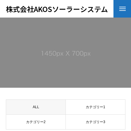
ー
株式会社AKOSソーラーシステム
ラ
ー
シ
会社概要
ス
テ
ム
太陽光発電の設置までの流れ
に
お
任
事業内容
せ
く
お問い合わせ
だ
さ
い
会社概要
太陽光発電の設置までの流れ
事業内容
お問い合わせ
ALL
カテゴリー1
カテゴリー2
カテゴリー3