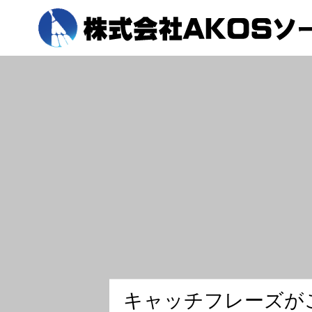
会社概要
太陽光発電の設置までの流れ
事業内容
キ
ャ
ッ
チ
フ
レ
ー
ズ
が