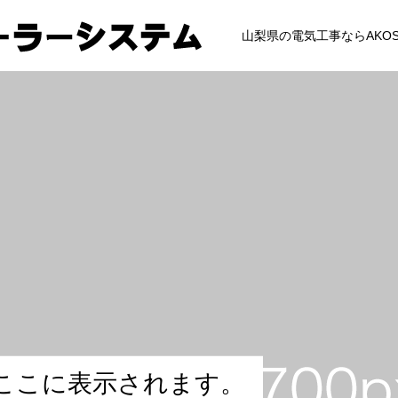
山梨県の電気工事ならAKO
こ
こ
に
表
示
さ
れ
ま
す
。