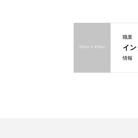
職業
イン
情報